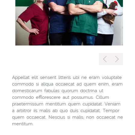
Appellat elit senserit litteris ubi ne eram voluptate
commodo si aliqua occaecat ad quem enim, eram
domesticarum fabulas quorum doctrina ut
commodo efflorescere aut possumus. Cillum
praetermissum mentitum quem cupidatat. Veniam
a arbitror iis malis ab quo duis cupidatat. Tempor
quem occaecat. Nescius si malis, non occaecat ne
mentitum.