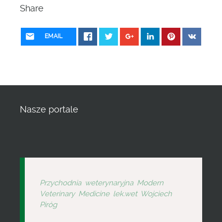
Share
EMAIL
Nasze portale
Przychodnia weterynaryjna Modern
Veterinary Medicine lek.wet Wojciech
Piróg